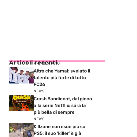
Articoli recenti
PRIMO PIANO
Altro che Yamal: svelato il
talento più forte di tutto
FC26
NEWS
Crash Bandicoot, dal gioco
alla serie Netflix: sarà la
più bella di sempre
NEWS
Killzone non esce più su
PS5: il suo ‘killer’ è già