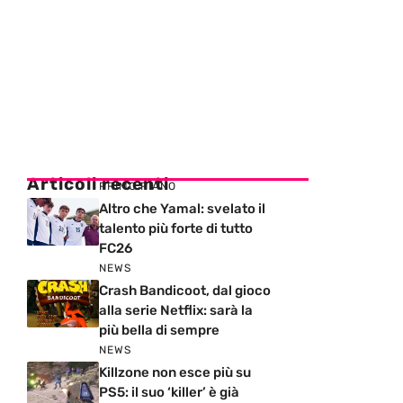
Articoli recenti
PRIMO PIANO
Altro che Yamal: svelato il
talento più forte di tutto
FC26
NEWS
Crash Bandicoot, dal gioco
alla serie Netflix: sarà la
più bella di sempre
NEWS
Killzone non esce più su
PS5: il suo ‘killer’ è già