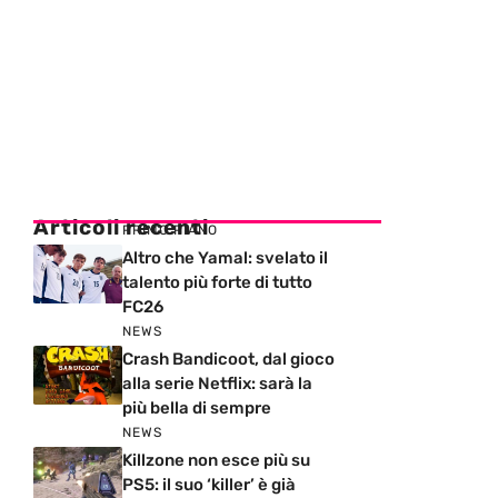
Articoli recenti
PRIMO PIANO
Altro che Yamal: svelato il
talento più forte di tutto
FC26
NEWS
Crash Bandicoot, dal gioco
alla serie Netflix: sarà la
più bella di sempre
NEWS
Killzone non esce più su
PS5: il suo ‘killer’ è già