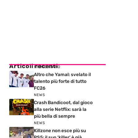
Articoli recenti
PRIMO PIANO
Altro che Yamal: svelato il
talento più forte di tutto
FC26
NEWS
Crash Bandicoot, dal gioco
alla serie Netflix: sarà la
più bella di sempre
NEWS
Killzone non esce più su
PS5: il suo ‘killer’ è già