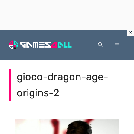
Vai
al
Menu
contenuto
gioco-dragon-age-
origins-2