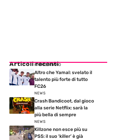
Articoli recenti
PRIMO PIANO
Altro che Yamal: svelato il
talento più forte di tutto
FC26
NEWS
Crash Bandicoot, dal gioco
alla serie Netflix: sarà la
più bella di sempre
NEWS
Killzone non esce più su
PS5: il suo ‘killer’ è già