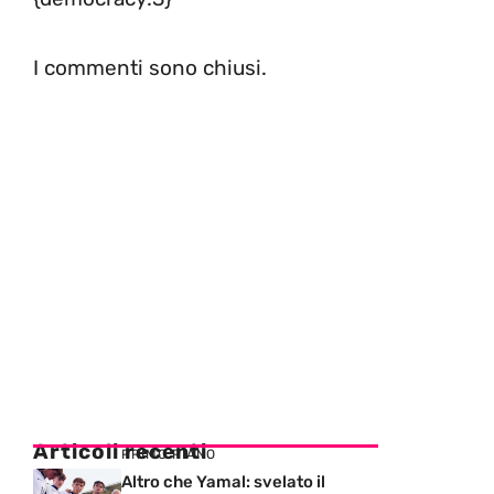
I commenti sono chiusi.
Articoli recenti
PRIMO PIANO
Altro che Yamal: svelato il