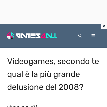
Vai
al
Menu
contenuto
Videogames, secondo te
qual è la più grande
delusione del 2008?
{democracy:3}