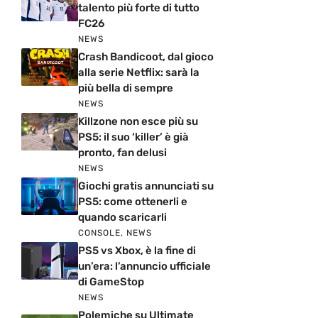
talento più forte di tutto
FC26
NEWS
Crash Bandicoot, dal gioco
alla serie Netflix: sarà la
più bella di sempre
NEWS
Killzone non esce più su
PS5: il suo ‘killer’ è già
pronto, fan delusi
NEWS
Giochi gratis annunciati su
PS5: come ottenerli e
quando scaricarli
CONSOLE
,
NEWS
PS5 vs Xbox, è la fine di
un’era: l’annuncio ufficiale
di GameStop
NEWS
Polemiche su Ultimate