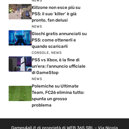
NEWS
Killzone non esce più su
PS5: il suo ‘killer’ è già
pronto, fan delusi
NEWS
Giochi gratis annunciati su
PS5: come ottenerli e
quando scaricarli
CONSOLE
,
NEWS
PS5 vs Xbox, è la fine di
un’era: l’annuncio ufficiale
di GameStop
NEWS
Polemiche su Ultimate
Team, FC26 elimina tutto:
spunta un grosso
problema
Games4all.it di proprietà di WEB 365 SRL - Via Nicola