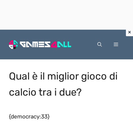
Vai
al
Menu
contenuto
Qual è il miglior gioco di
calcio tra i due?
{democracy:33}