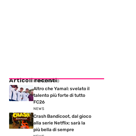
Articoli recenti
PRIMO PIANO
Altro che Yamal: svelato il
talento più forte di tutto
FC26
NEWS
Crash Bandicoot, dal gioco
alla serie Netflix: sarà la
più bella di sempre