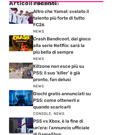
Articoli recenti
PRIMO PIANO
Altro che Yamal: svelato il
talento più forte di tutto
FC26
NEWS
Crash Bandicoot, dal gioco
alla serie Netflix: sarà la
più bella di sempre
NEWS
Killzone non esce più su
PS5: il suo ‘killer’ è già
pronto, fan delusi
NEWS
Giochi gratis annunciati su
PS5: come ottenerli e
quando scaricarli
CONSOLE
,
NEWS
PS5 vs Xbox, è la fine di
un’era: l’annuncio ufficiale
di GameStop