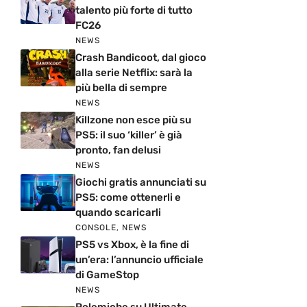
talento più forte di tutto
FC26
NEWS
Crash Bandicoot, dal gioco
alla serie Netflix: sarà la
più bella di sempre
NEWS
Killzone non esce più su
PS5: il suo ‘killer’ è già
pronto, fan delusi
NEWS
Giochi gratis annunciati su
PS5: come ottenerli e
quando scaricarli
CONSOLE
,
NEWS
PS5 vs Xbox, è la fine di
un’era: l’annuncio ufficiale
di GameStop
NEWS