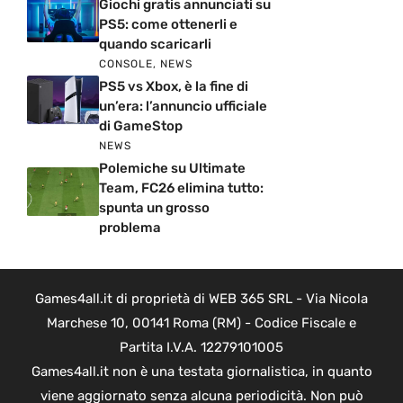
Giochi gratis annunciati su
PS5: come ottenerli e
quando scaricarli
CONSOLE
,
NEWS
PS5 vs Xbox, è la fine di
un’era: l’annuncio ufficiale
di GameStop
NEWS
Polemiche su Ultimate
Team, FC26 elimina tutto:
spunta un grosso
problema
Games4all.it di proprietà di WEB 365 SRL - Via Nicola
Marchese 10, 00141 Roma (RM) - Codice Fiscale e
Partita I.V.A. 12279101005
Games4all.it non è una testata giornalistica, in quanto
viene aggiornato senza alcuna periodicità. Non può