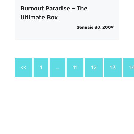
Burnout Paradise – The
Ultimate Box
Gennaio 30, 2009
<<
1
…
11
12
13
1