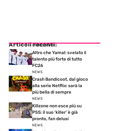
Articoli recenti
PRIMO PIANO
Altro che Yamal: svelato il
talento più forte di tutto
FC26
NEWS
Crash Bandicoot, dal gioco
alla serie Netflix: sarà la
più bella di sempre
NEWS
Killzone non esce più su
PS5: il suo ‘killer’ è già
pronto, fan delusi
NEWS