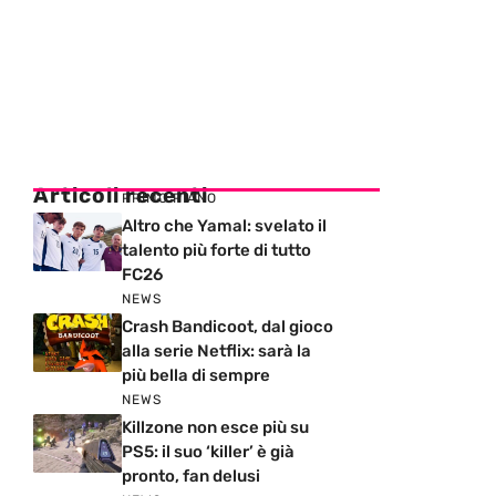
Articoli recenti
PRIMO PIANO
Altro che Yamal: svelato il
talento più forte di tutto
FC26
NEWS
Crash Bandicoot, dal gioco
alla serie Netflix: sarà la
più bella di sempre
NEWS
Killzone non esce più su
PS5: il suo ‘killer’ è già
pronto, fan delusi