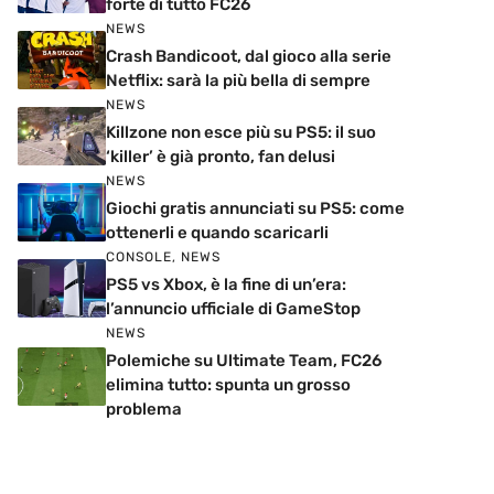
forte di tutto FC26
NEWS
Crash Bandicoot, dal gioco alla serie
Netflix: sarà la più bella di sempre
NEWS
Killzone non esce più su PS5: il suo
‘killer’ è già pronto, fan delusi
NEWS
Giochi gratis annunciati su PS5: come
ottenerli e quando scaricarli
CONSOLE
,
NEWS
PS5 vs Xbox, è la fine di un’era:
l’annuncio ufficiale di GameStop
NEWS
Polemiche su Ultimate Team, FC26
elimina tutto: spunta un grosso
problema