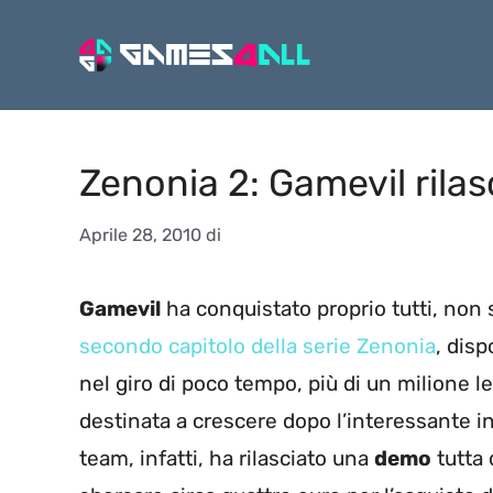
Vai
al
contenuto
Zenonia 2: Gamevil rilas
Aprile 28, 2010
di
Gamevil
ha conquistato proprio tutti, non s
secondo capitolo della serie Zenonia
, disp
nel giro di poco tempo, più di un milione l
destinata a crescere dopo l’interessante iniz
team, infatti, ha rilasciato una
demo
tutta 