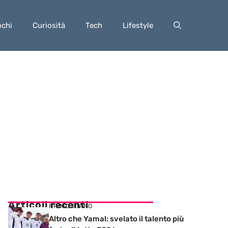
ochi
Curiosità
Tech
Lifestyle
Articoli recenti
PRIMO PIANO
Altro che Yamal: svelato il talento più