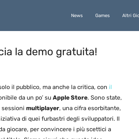
News
Games
Altri Gi
cia la demo gratuita!
olo il pubblico, ma anche la critica, con
il
onibile da un po’ su
Apple Store
. Sono state,
e sessioni
multiplayer
, una cifra esorbitante,
iativa di quei furbastri degli sviluppatori. Il
da giocare, per convincere i più scettici a