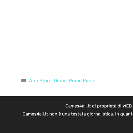
Categorie
App Store
,
Demo
,
Primo Piano
Games4all.it di proprietà di WEB
Games4all.it non è una testata giornalistica, in quan