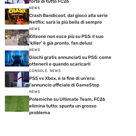
forte di tutto FC26
NEWS
Crash Bandicoot, dal gioco alla serie
Netflix: sarà la più bella di sempre
NEWS
Killzone non esce più su PS5: il suo
‘killer’ è già pronto, fan delusi
NEWS
Giochi gratis annunciati su PS5: come
ottenerli e quando scaricarli
CONSOLE
,
NEWS
PS5 vs Xbox, è la fine di un’era:
l’annuncio ufficiale di GameStop
NEWS
Polemiche su Ultimate Team, FC26
elimina tutto: spunta un grosso
problema