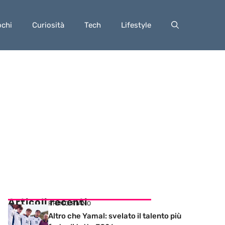
ochi
Curiosità
Tech
Lifestyle
Articoli recenti
PRIMO PIANO
Altro che Yamal: svelato il talento più