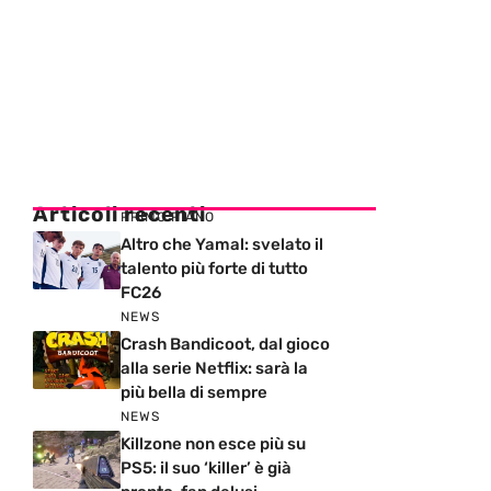
Articoli recenti
PRIMO PIANO
Altro che Yamal: svelato il
talento più forte di tutto
FC26
NEWS
Crash Bandicoot, dal gioco
alla serie Netflix: sarà la
più bella di sempre
NEWS
Killzone non esce più su
PS5: il suo ‘killer’ è già