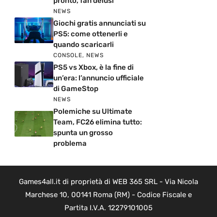
pronto, fan delusi
NEWS
Giochi gratis annunciati su
PS5: come ottenerli e
quando scaricarli
CONSOLE
,
NEWS
PS5 vs Xbox, è la fine di
un’era: l’annuncio ufficiale
di GameStop
NEWS
Polemiche su Ultimate
Team, FC26 elimina tutto:
spunta un grosso
problema
Games4all.it di proprietà di WEB 365 SRL - Via Nicola
Marchese 10, 00141 Roma (RM) - Codice Fiscale e
Partita I.V.A. 12279101005