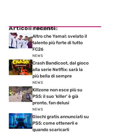
Articoli recenti
PRIMO PIANO
Altro che Yamal: svelato il
talento più forte di tutto
FC26
NEWS
Crash Bandicoot, dal gioco
alla serie Netflix: sarà la
più bella di sempre
NEWS
Killzone non esce più su
PS5: il suo ‘killer’ è già
pronto, fan delusi
NEWS
Giochi gratis annunciati su
PS5: come ottenerli e
quando scaricarli