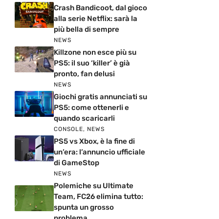
Crash Bandicoot, dal gioco
alla serie Netflix: sarà la
più bella di sempre
NEWS
Killzone non esce più su
PS5: il suo ‘killer’ è già
pronto, fan delusi
NEWS
Giochi gratis annunciati su
PS5: come ottenerli e
quando scaricarli
CONSOLE
,
NEWS
PS5 vs Xbox, è la fine di
un’era: l’annuncio ufficiale
di GameStop
NEWS
Polemiche su Ultimate
Team, FC26 elimina tutto:
spunta un grosso
problema