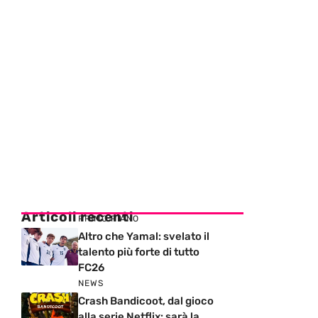
Articoli recenti
PRIMO PIANO
Altro che Yamal: svelato il
talento più forte di tutto
FC26
NEWS
Crash Bandicoot, dal gioco
alla serie Netflix: sarà la