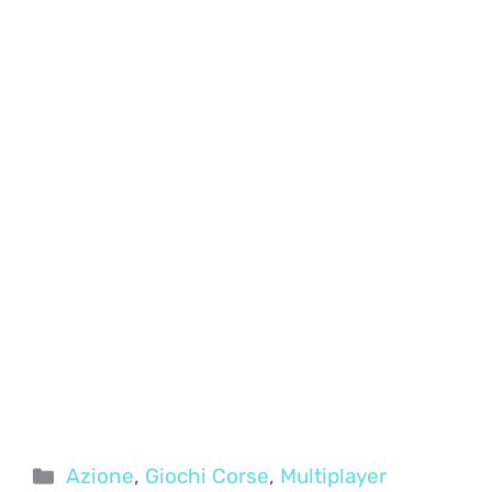
Categorie
Azione
,
Giochi Corse
,
Multiplayer