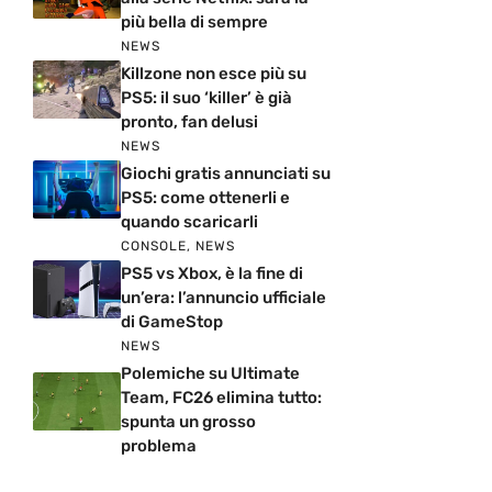
più bella di sempre
NEWS
Killzone non esce più su
PS5: il suo ‘killer’ è già
pronto, fan delusi
NEWS
Giochi gratis annunciati su
PS5: come ottenerli e
quando scaricarli
CONSOLE
,
NEWS
PS5 vs Xbox, è la fine di
un’era: l’annuncio ufficiale
di GameStop
NEWS
Polemiche su Ultimate
Team, FC26 elimina tutto:
spunta un grosso
problema