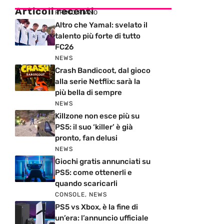
Articoli recenti
PRIMO PIANO
Altro che Yamal: svelato il
talento più forte di tutto
FC26
NEWS
Crash Bandicoot, dal gioco
alla serie Netflix: sarà la
più bella di sempre
NEWS
Killzone non esce più su
PS5: il suo ‘killer’ è già
pronto, fan delusi
NEWS
Giochi gratis annunciati su
PS5: come ottenerli e
quando scaricarli
CONSOLE
,
NEWS
PS5 vs Xbox, è la fine di
un’era: l’annuncio ufficiale