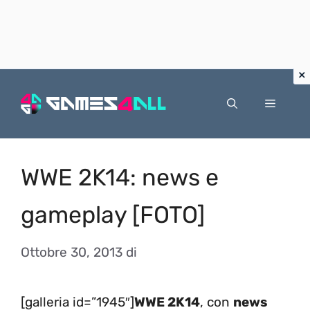
Vai
al
Menu
contenuto
WWE 2K14: news e
gameplay [FOTO]
Ottobre 30, 2013
di
[galleria id=”1945″]
WWE 2K14
, con
news