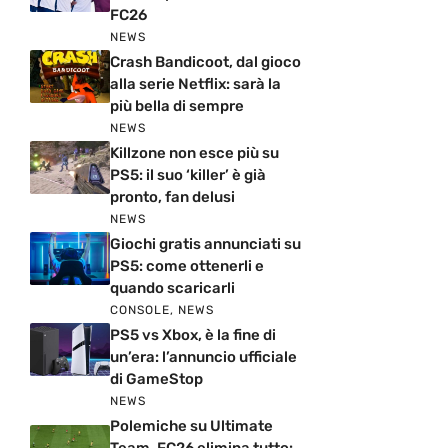
FC26
NEWS
Crash Bandicoot, dal gioco
alla serie Netflix: sarà la
più bella di sempre
NEWS
Killzone non esce più su
PS5: il suo ‘killer’ è già
pronto, fan delusi
NEWS
Giochi gratis annunciati su
PS5: come ottenerli e
quando scaricarli
CONSOLE
,
NEWS
PS5 vs Xbox, è la fine di
un’era: l’annuncio ufficiale
di GameStop
NEWS
Polemiche su Ultimate