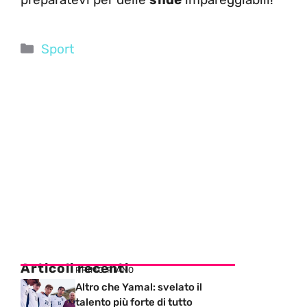
Categorie
Sport
Articoli recenti
PRIMO PIANO
Altro che Yamal: svelato il
talento più forte di tutto