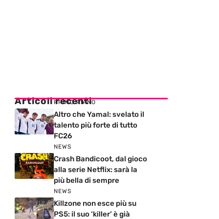
Articoli recenti
PRIMO PIANO
Altro che Yamal: svelato il
talento più forte di tutto
FC26
NEWS
Crash Bandicoot, dal gioco
alla serie Netflix: sarà la
più bella di sempre
NEWS
Killzone non esce più su
PS5: il suo ‘killer’ è già