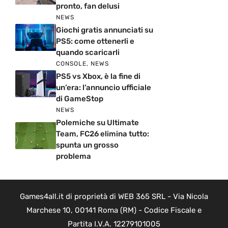
pronto, fan delusi
NEWS
Giochi gratis annunciati su
PS5: come ottenerli e
quando scaricarli
CONSOLE
,
NEWS
PS5 vs Xbox, è la fine di
un’era: l’annuncio ufficiale
di GameStop
NEWS
Polemiche su Ultimate
Team, FC26 elimina tutto:
spunta un grosso
problema
Games4all.it di proprietà di WEB 365 SRL - Via Nicola
Marchese 10, 00141 Roma (RM) - Codice Fiscale e
Partita I.V.A. 12279101005