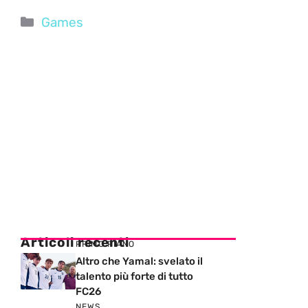
Categorie
Games
Articoli recenti
PRIMO PIANO
Altro che Yamal: svelato il
talento più forte di tutto
FC26
NEWS