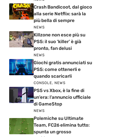
Crash Bandicoot, dal gioco
alla serie Netflix: sarà la
più bella di sempre
NEWS
Killzone non esce più su
PS5: il suo ‘killer’ è già
pronto, fan delusi
NEWS
Giochi gratis annunciati su
PS5: come ottenerli e
quando scaricarli
CONSOLE
,
NEWS
PS5 vs Xbox, è la fine di
un’era: l’annuncio ufficiale
di GameStop
NEWS
Polemiche su Ultimate
Team, FC26 elimina tutto:
spunta un grosso