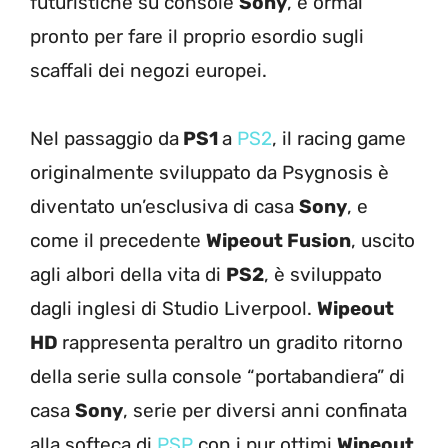
futuristiche su console
Sony
, è ormai
pronto per fare il proprio esordio sugli
scaffali dei negozi europei.
Nel passaggio da
PS1
a
PS2
, il racing game
originalmente sviluppato da Psygnosis è
diventato un’esclusiva di casa
Sony
, e
come il precedente
Wipeout Fusion
, uscito
agli albori della vita di
PS2
, è sviluppato
dagli inglesi di Studio Liverpool.
Wipeout
HD
rappresenta peraltro un gradito ritorno
della serie sulla console “portabandiera” di
casa
Sony
, serie per diversi anni confinata
alla softeca di
PSP
con i pur ottimi
Wipeout