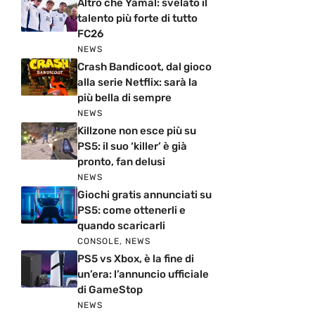
Altro che Yamal: svelato il
talento più forte di tutto
FC26
NEWS
Crash Bandicoot, dal gioco
alla serie Netflix: sarà la
più bella di sempre
NEWS
Killzone non esce più su
PS5: il suo ‘killer’ è già
pronto, fan delusi
NEWS
Giochi gratis annunciati su
PS5: come ottenerli e
quando scaricarli
CONSOLE
,
NEWS
PS5 vs Xbox, è la fine di
un’era: l’annuncio ufficiale
di GameStop
NEWS