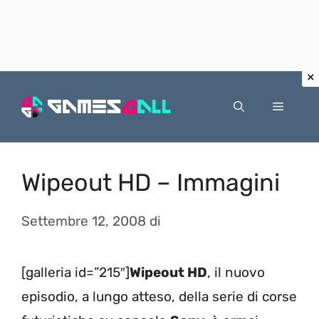
Vai
al
Menu
contenuto
Wipeout HD – Immagini
Settembre 12, 2008
di
[galleria id=”215″]
Wipeout HD
, il nuovo
episodio, a lungo atteso, della serie di corse