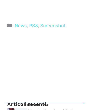
Categorie
News
,
PS3
,
Screenshot
Articoli recenti
PRIMO PIANO