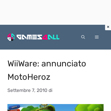
Vai
al
Menu
contenuto
WiiWare: annunciato
MotoHeroz
Settembre 7, 2010
di