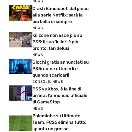
NEWS
Crash Bandicoot, dal gioco
alla serie Netflix: sarà la
più bella di sempre
NEWS
Killzone non esce più su
PS5: il suo ‘killer’ è già
pronto, fan delusi
NEWS
Giochi gratis annunciati su
PS5: come ottenerli e
quando scaricarli
CONSOLE
,
NEWS
PS5 vs Xbox, è la fine di
un’era: l’annuncio ufficiale
di GameStop
NEWS
Polemiche su Ultimate
Team, FC26 elimina tutto:
spunta un grosso