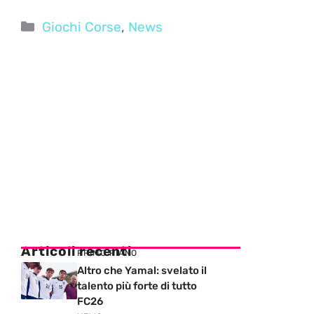
Categorie
Giochi Corse
,
News
Articoli recenti
PRIMO PIANO
Altro che Yamal: svelato il
talento più forte di tutto
FC26