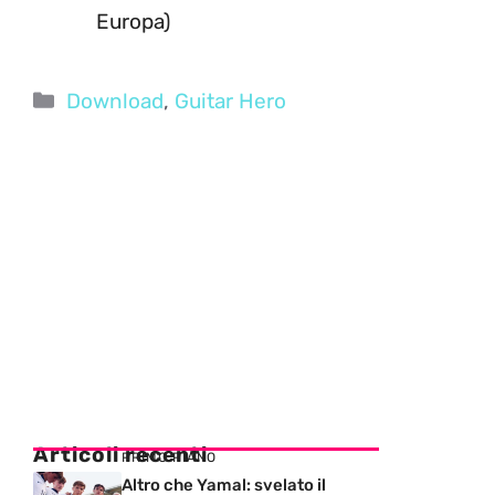
Europa)
Categorie
Download
,
Guitar Hero
Articoli recenti
PRIMO PIANO
Altro che Yamal: svelato il