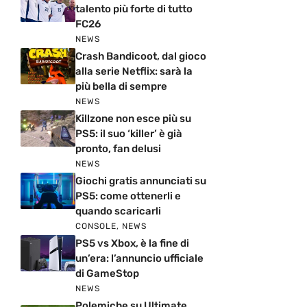
talento più forte di tutto
FC26
NEWS
Crash Bandicoot, dal gioco
alla serie Netflix: sarà la
più bella di sempre
NEWS
Killzone non esce più su
PS5: il suo ‘killer’ è già
pronto, fan delusi
NEWS
Giochi gratis annunciati su
PS5: come ottenerli e
quando scaricarli
CONSOLE
,
NEWS
PS5 vs Xbox, è la fine di
un’era: l’annuncio ufficiale
di GameStop
NEWS
Polemiche su Ultimate