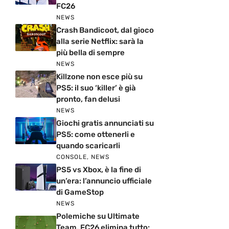
FC26
NEWS
Crash Bandicoot, dal gioco
alla serie Netflix: sarà la
più bella di sempre
NEWS
Killzone non esce più su
PS5: il suo ‘killer’ è già
pronto, fan delusi
NEWS
Giochi gratis annunciati su
PS5: come ottenerli e
quando scaricarli
CONSOLE
,
NEWS
PS5 vs Xbox, è la fine di
un’era: l’annuncio ufficiale
di GameStop
NEWS
Polemiche su Ultimate
Team, FC26 elimina tutto: