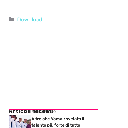
Categorie
Download
Articoli recenti
PRIMO PIANO
Altro che Yamal: svelato il
talento più forte di tutto