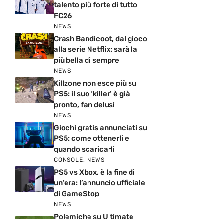
talento più forte di tutto
FC26
NEWS
Crash Bandicoot, dal gioco
alla serie Netflix: sarà la
più bella di sempre
NEWS
Killzone non esce più su
PS5: il suo ‘killer’ è già
pronto, fan delusi
NEWS
Giochi gratis annunciati su
PS5: come ottenerli e
quando scaricarli
CONSOLE
,
NEWS
PS5 vs Xbox, è la fine di
un’era: l’annuncio ufficiale
di GameStop
NEWS
Polemiche su Ultimate