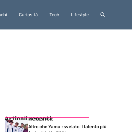
ochi
Curiosità
Tech
Lifestyle
Articoli recenti
PRIMO PIANO
Altro che Yamal: svelato il talento più