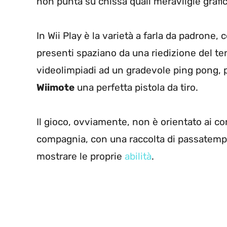
non punta su chissà quali meravilgie grafi
In Wii Play è la varietà a farla da padrone
presenti spaziano da una riedizione del te
videolimpiadi ad un gradevole ping pong, 
Wiimote
una perfetta pistola da tiro.
Il gioco, ovviamente, non è orientato ai co
compagnia, con una raccolta di passatempi
mostrare le proprie
abilità
.