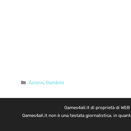
Categorie
Azione
,
Bambini
Games4all.it di proprietà di WEB
Games4all.it non è una testata giornalistica, in quan