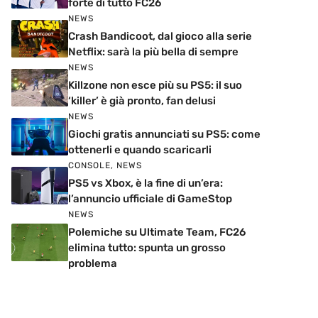
forte di tutto FC26
NEWS
Crash Bandicoot, dal gioco alla serie
Netflix: sarà la più bella di sempre
NEWS
Killzone non esce più su PS5: il suo
‘killer’ è già pronto, fan delusi
NEWS
Giochi gratis annunciati su PS5: come
ottenerli e quando scaricarli
CONSOLE
,
NEWS
PS5 vs Xbox, è la fine di un’era:
l’annuncio ufficiale di GameStop
NEWS
Polemiche su Ultimate Team, FC26
elimina tutto: spunta un grosso
problema