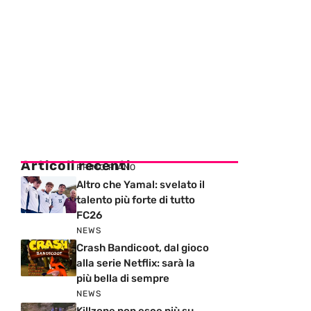
Articoli recenti
PRIMO PIANO
Altro che Yamal: svelato il
talento più forte di tutto
FC26
NEWS
Crash Bandicoot, dal gioco
alla serie Netflix: sarà la
più bella di sempre
NEWS