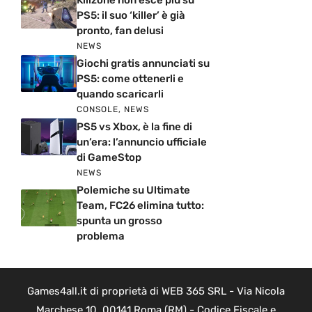
Killzone non esce più su
PS5: il suo ‘killer’ è già
pronto, fan delusi
NEWS
Giochi gratis annunciati su
PS5: come ottenerli e
quando scaricarli
CONSOLE
,
NEWS
PS5 vs Xbox, è la fine di
un’era: l’annuncio ufficiale
di GameStop
NEWS
Polemiche su Ultimate
Team, FC26 elimina tutto:
spunta un grosso
problema
Games4all.it di proprietà di WEB 365 SRL - Via Nicola
Marchese 10, 00141 Roma (RM) - Codice Fiscale e