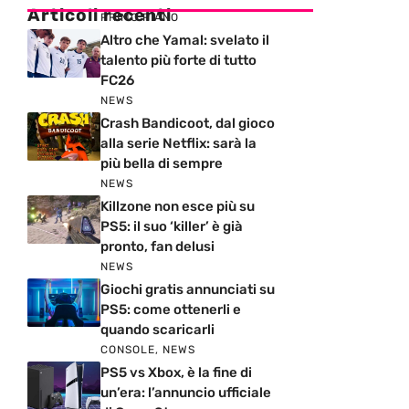
Articoli recenti
PRIMO PIANO
Altro che Yamal: svelato il
talento più forte di tutto
FC26
NEWS
Crash Bandicoot, dal gioco
alla serie Netflix: sarà la
più bella di sempre
NEWS
Killzone non esce più su
PS5: il suo ‘killer’ è già
pronto, fan delusi
NEWS
Giochi gratis annunciati su
PS5: come ottenerli e
quando scaricarli
CONSOLE
,
NEWS
PS5 vs Xbox, è la fine di
un’era: l’annuncio ufficiale