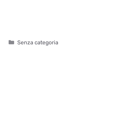
Categorie
Senza categoria