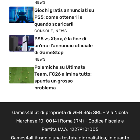
NEWS
Giochi gratis annunciati su
PS5: come ottenerli e
quando scaricarli
CONSOLE
,
NEWS
PS5 vs Xbox, è la fine di
un’era: l’annuncio ufficiale
di GameStop
NEWS
Polemiche su Ultimate
Team, FC26 elimina tutto:
spunta un grosso
problema
Games4all.it di proprietà di WEB 365 SRL - Via Nicola
Marchese 10, 00141 Roma (RM) - Codice Fiscale e
Partita I.V.A. 12279101005
Games4all.it non è una testata giornalistica, in quanto