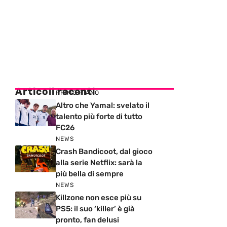
Articoli recenti
PRIMO PIANO
Altro che Yamal: svelato il
talento più forte di tutto
FC26
NEWS
Crash Bandicoot, dal gioco
alla serie Netflix: sarà la
più bella di sempre
NEWS
Killzone non esce più su
PS5: il suo ‘killer’ è già
pronto, fan delusi