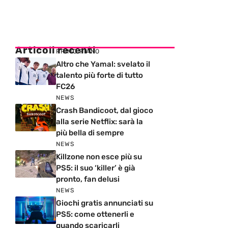
Articoli recenti
PRIMO PIANO
Altro che Yamal: svelato il
talento più forte di tutto
FC26
NEWS
Crash Bandicoot, dal gioco
alla serie Netflix: sarà la
più bella di sempre
NEWS
Killzone non esce più su
PS5: il suo ‘killer’ è già
pronto, fan delusi
NEWS
Giochi gratis annunciati su
PS5: come ottenerli e
quando scaricarli