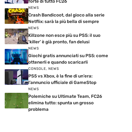
forte di tutto FC26
NEWS
Crash Bandicoot, dal gioco alla serie
Netflix: sarà la più bella di sempre
NEWS
Killzone non esce più su PS5: il suo
‘killer’ è già pronto, fan delusi
NEWS
Giochi gratis annunciati su PS5: come
ottenerli e quando scaricarli
CONSOLE
,
NEWS
PS5 vs Xbox, è la fine di un’era:
l’annuncio ufficiale di GameStop
NEWS
Polemiche su Ultimate Team, FC26
elimina tutto: spunta un grosso
problema