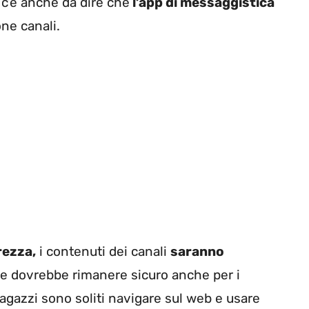
c’è anche da dire che
l’app di messaggistica
one canali.
rezza,
i contenuti dei canali
saranno
one dovrebbe rimanere sicuro anche per i
 ragazzi sono soliti navigare sul web e usare