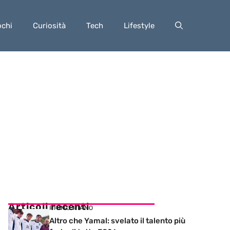
ochi
Curiosità
Tech
Lifestyle
Articoli recenti
PRIMO PIANO
Altro che Yamal: svelato il talento più