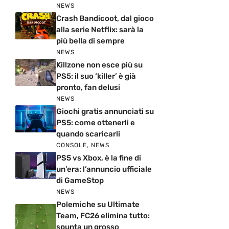
NEWS
Crash Bandicoot, dal gioco
alla serie Netflix: sarà la
più bella di sempre
NEWS
Killzone non esce più su
PS5: il suo ‘killer’ è già
pronto, fan delusi
NEWS
Giochi gratis annunciati su
PS5: come ottenerli e
quando scaricarli
CONSOLE
,
NEWS
PS5 vs Xbox, è la fine di
un’era: l’annuncio ufficiale
di GameStop
NEWS
Polemiche su Ultimate
Team, FC26 elimina tutto:
spunta un grosso