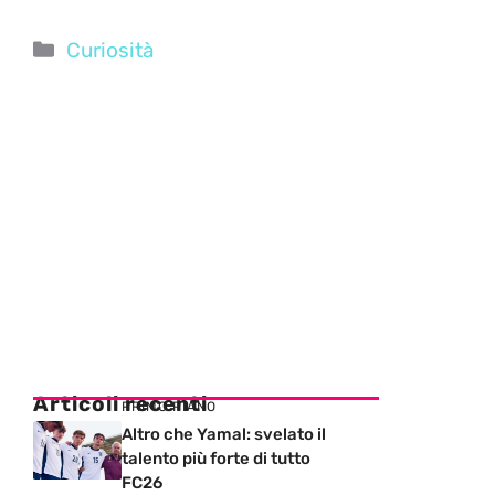
Categorie
Curiosità
Articoli recenti
PRIMO PIANO
Altro che Yamal: svelato il
talento più forte di tutto
FC26