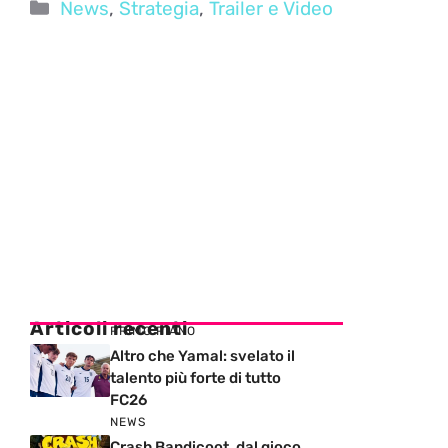
Categorie
News
,
Strategia
,
Trailer e Video
Articoli recenti
PRIMO PIANO
Altro che Yamal: svelato il
talento più forte di tutto
FC26
NEWS
Crash Bandicoot, dal gioco