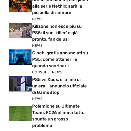
alla serie Netflix: sarà la
più bella di sempre
NEWS
Killzone non esce più su
PS5: il suo ‘killer’ è già
pronto, fan delusi
NEWS
Giochi gratis annunciati su
PS5: come ottenerli e
quando scaricarli
CONSOLE
,
NEWS
PS5 vs Xbox, è la fine di
un’era: l’annuncio ufficiale
di GameStop
NEWS
Polemiche su Ultimate
Team, FC26 elimina tutto:
spunta un grosso
problema