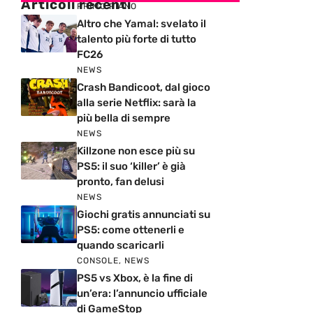
Articoli recenti
PRIMO PIANO
Altro che Yamal: svelato il
talento più forte di tutto
FC26
NEWS
Crash Bandicoot, dal gioco
alla serie Netflix: sarà la
più bella di sempre
NEWS
Killzone non esce più su
PS5: il suo ‘killer’ è già
pronto, fan delusi
NEWS
Giochi gratis annunciati su
PS5: come ottenerli e
quando scaricarli
CONSOLE
,
NEWS
PS5 vs Xbox, è la fine di
un’era: l’annuncio ufficiale
di GameStop