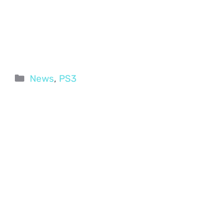
Categorie
News
,
PS3