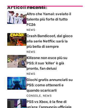
Articoli recenti
PRIMO PIANO
Altro che Yamal: svelato il
talento più forte di tutto
FC26
NEWS
Crash Bandicoot, dal gioco
alla serie Netflix: sarà la
più bella di sempre
NEWS
Killzone non esce più su
PS5: il suo ‘killer’ è già
pronto, fan delusi
NEWS
Giochi gratis annunciati su
PS5: come ottenerli e
quando scaricarli
CONSOLE
,
NEWS
PS5 vs Xbox, è la fine di
un’era: l’annuncio ufficiale