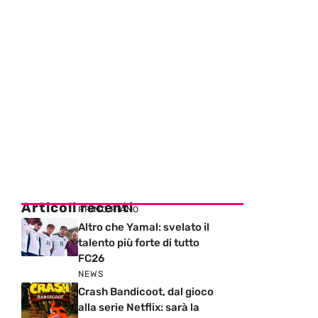
Articoli recenti
PRIMO PIANO
Altro che Yamal: svelato il
talento più forte di tutto
FC26
NEWS
Crash Bandicoot, dal gioco
alla serie Netflix: sarà la