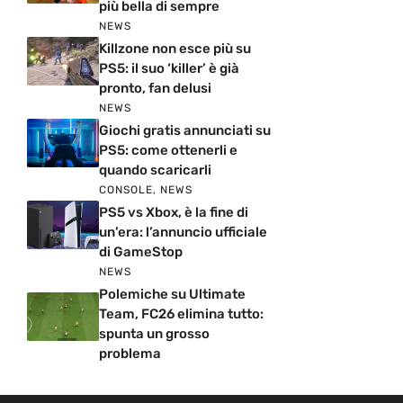
più bella di sempre
NEWS
Killzone non esce più su
PS5: il suo ‘killer’ è già
pronto, fan delusi
NEWS
Giochi gratis annunciati su
PS5: come ottenerli e
quando scaricarli
CONSOLE
,
NEWS
PS5 vs Xbox, è la fine di
un’era: l’annuncio ufficiale
di GameStop
NEWS
Polemiche su Ultimate
Team, FC26 elimina tutto:
spunta un grosso
problema