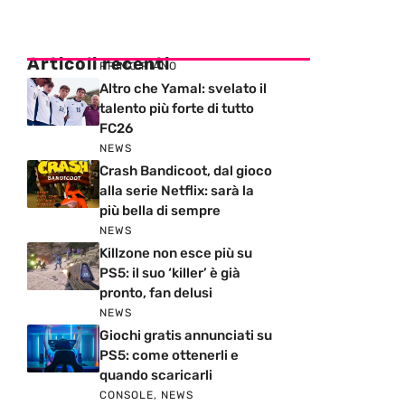
Articoli recenti
PRIMO PIANO
Altro che Yamal: svelato il
talento più forte di tutto
FC26
NEWS
Crash Bandicoot, dal gioco
alla serie Netflix: sarà la
più bella di sempre
NEWS
Killzone non esce più su
PS5: il suo ‘killer’ è già
pronto, fan delusi
NEWS
Giochi gratis annunciati su
PS5: come ottenerli e
quando scaricarli
CONSOLE
,
NEWS