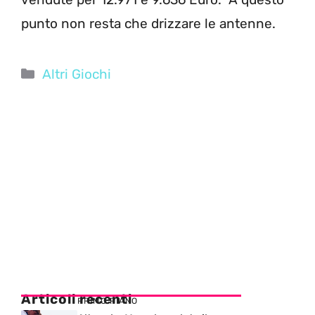
punto non resta che drizzare le antenne.
Categorie
Altri Giochi
Articoli recenti
PRIMO PIANO