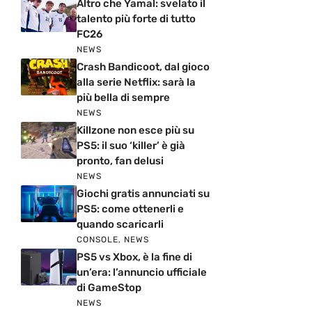
Altro che Yamal: svelato il
talento più forte di tutto
FC26
NEWS
Crash Bandicoot, dal gioco
alla serie Netflix: sarà la
più bella di sempre
NEWS
Killzone non esce più su
PS5: il suo ‘killer’ è già
pronto, fan delusi
NEWS
Giochi gratis annunciati su
PS5: come ottenerli e
quando scaricarli
CONSOLE
,
NEWS
PS5 vs Xbox, è la fine di
un’era: l’annuncio ufficiale
di GameStop
NEWS