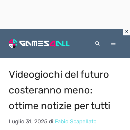
Vai
al
Menu
contenuto
Videogiochi del futuro
costeranno meno:
ottime notizie per tutti
Luglio 31, 2025
di
Fabio Scapellato