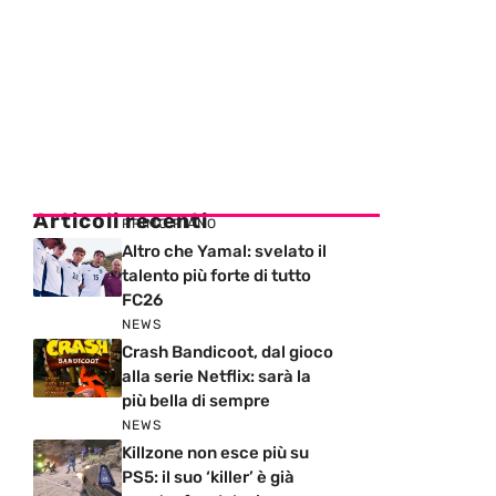
Articoli recenti
PRIMO PIANO
Altro che Yamal: svelato il
talento più forte di tutto
FC26
NEWS
Crash Bandicoot, dal gioco
alla serie Netflix: sarà la
più bella di sempre
NEWS
Killzone non esce più su
PS5: il suo ‘killer’ è già