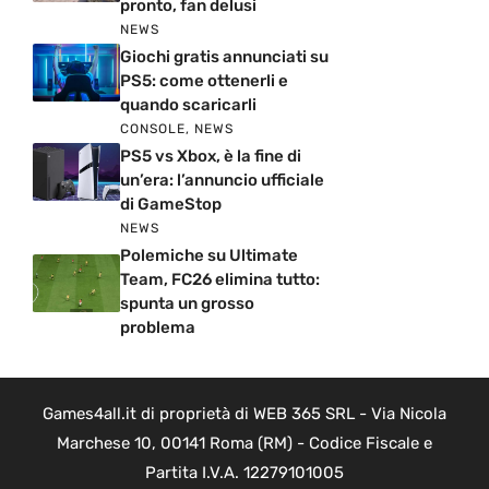
pronto, fan delusi
NEWS
Giochi gratis annunciati su
PS5: come ottenerli e
quando scaricarli
CONSOLE
,
NEWS
PS5 vs Xbox, è la fine di
un’era: l’annuncio ufficiale
di GameStop
NEWS
Polemiche su Ultimate
Team, FC26 elimina tutto:
spunta un grosso
problema
Games4all.it di proprietà di WEB 365 SRL - Via Nicola
Marchese 10, 00141 Roma (RM) - Codice Fiscale e
Partita I.V.A. 12279101005