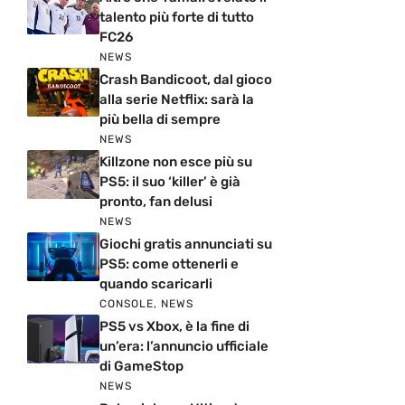
talento più forte di tutto
FC26
NEWS
Crash Bandicoot, dal gioco
alla serie Netflix: sarà la
più bella di sempre
NEWS
Killzone non esce più su
PS5: il suo ‘killer’ è già
pronto, fan delusi
NEWS
Giochi gratis annunciati su
PS5: come ottenerli e
quando scaricarli
CONSOLE
,
NEWS
PS5 vs Xbox, è la fine di
un’era: l’annuncio ufficiale
di GameStop
NEWS