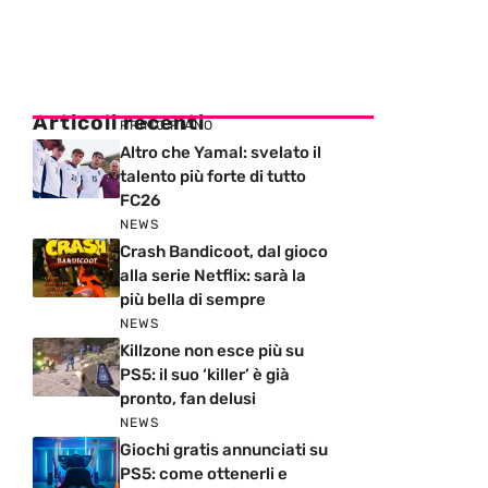
Articoli recenti
PRIMO PIANO
Altro che Yamal: svelato il
talento più forte di tutto
FC26
NEWS
Crash Bandicoot, dal gioco
alla serie Netflix: sarà la
più bella di sempre
NEWS
Killzone non esce più su
PS5: il suo ‘killer’ è già
pronto, fan delusi
NEWS
Giochi gratis annunciati su
PS5: come ottenerli e