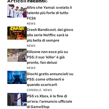
Articoli recenti
PRIMO PIANO
Altro che Yamal: svelato il
talento più forte di tutto
FC26
NEWS
Crash Bandicoot, dal gioco
alla serie Netflix: sarà la
più bella di sempre
NEWS
Killzone non esce più su
PS5: il suo ‘killer’ è già
pronto, fan delusi
NEWS
Giochi gratis annunciati su
PS5: come ottenerli e
quando scaricarli
CONSOLE
,
NEWS
PS5 vs Xbox, è la fine di
un’era: l’annuncio ufficiale
di GameStop