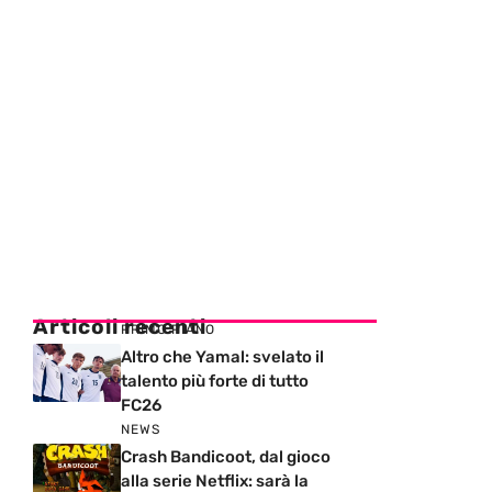
Articoli recenti
PRIMO PIANO
Altro che Yamal: svelato il
talento più forte di tutto
FC26
NEWS
Crash Bandicoot, dal gioco
alla serie Netflix: sarà la