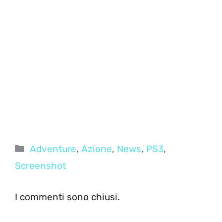
Categorie
Adventure
,
Azione
,
News
,
PS3
,
Screenshot
I commenti sono chiusi.