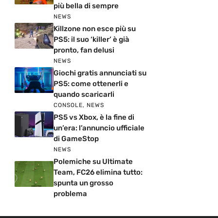
più bella di sempre
NEWS
Killzone non esce più su
PS5: il suo ‘killer’ è già
pronto, fan delusi
NEWS
Giochi gratis annunciati su
PS5: come ottenerli e
quando scaricarli
CONSOLE
,
NEWS
PS5 vs Xbox, è la fine di
un’era: l’annuncio ufficiale
di GameStop
NEWS
Polemiche su Ultimate
Team, FC26 elimina tutto:
spunta un grosso
problema