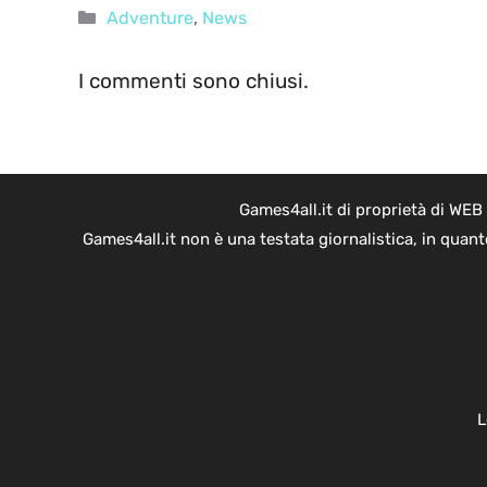
Categorie
Adventure
,
News
I commenti sono chiusi.
Games4all.it di proprietà di WEB
Games4all.it non è una testata giornalistica, in quan
L