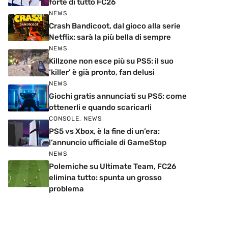
forte di tutto FC26
NEWS
Crash Bandicoot, dal gioco alla serie
Netflix: sarà la più bella di sempre
NEWS
Killzone non esce più su PS5: il suo
‘killer’ è già pronto, fan delusi
NEWS
Giochi gratis annunciati su PS5: come
ottenerli e quando scaricarli
CONSOLE
,
NEWS
PS5 vs Xbox, è la fine di un’era:
l’annuncio ufficiale di GameStop
NEWS
Polemiche su Ultimate Team, FC26
elimina tutto: spunta un grosso
problema