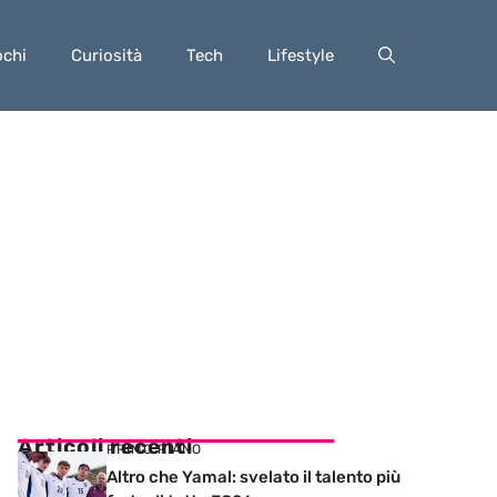
ochi
Curiosità
Tech
Lifestyle
Articoli recenti
PRIMO PIANO
Altro che Yamal: svelato il talento più