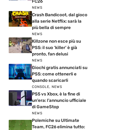
FC26
NEWS
Crash Bandicoot, dal gioco
alla serie Netflix: sarà la
più bella di sempre
NEWS
Killzone non esce più su
PS5: il suo ‘killer’ è già
pronto, fan delusi
NEWS
Giochi gratis annunciati su
PS5: come ottenerli e
quando scaricarli
CONSOLE
,
NEWS
PS5 vs Xbox, è la fine di
un’era: l’annuncio ufficiale
di GameStop
NEWS
Polemiche su Ultimate
Team, FC26 elimina tutto: