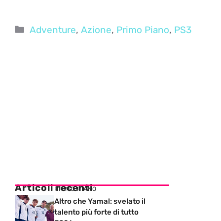
Categorie
Adventure
,
Azione
,
Primo Piano
,
PS3
Articoli recenti
PRIMO PIANO
Altro che Yamal: svelato il
talento più forte di tutto