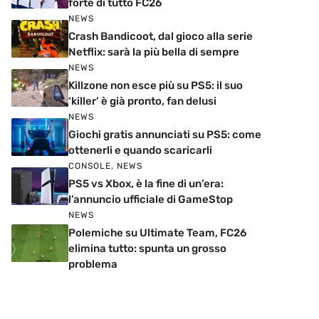
forte di tutto FC26
NEWS
Crash Bandicoot, dal gioco alla serie
Netflix: sarà la più bella di sempre
NEWS
Killzone non esce più su PS5: il suo
‘killer’ è già pronto, fan delusi
NEWS
Giochi gratis annunciati su PS5: come
ottenerli e quando scaricarli
CONSOLE
,
NEWS
PS5 vs Xbox, è la fine di un’era:
l’annuncio ufficiale di GameStop
NEWS
Polemiche su Ultimate Team, FC26
elimina tutto: spunta un grosso
problema