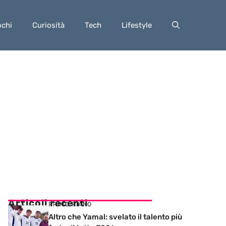
ochi
Curiosità
Tech
Lifestyle
Articoli recenti
PRIMO PIANO
Altro che Yamal: svelato il talento più