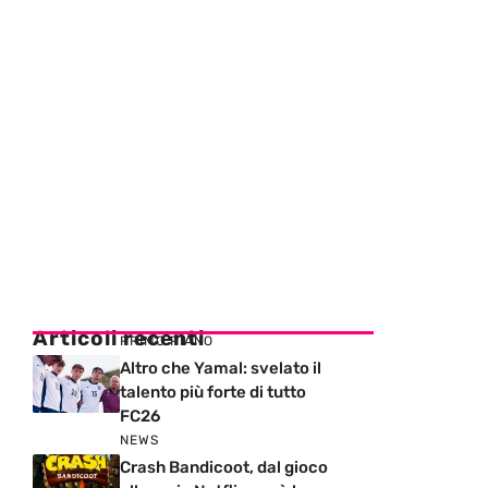
Articoli recenti
PRIMO PIANO
Altro che Yamal: svelato il
talento più forte di tutto
FC26
NEWS
Crash Bandicoot, dal gioco