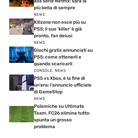
alla serie Netflix: sarà la
più bella di sempre
NEWS
Killzone non esce più su
PS5: il suo ‘killer’ è già
pronto, fan delusi
NEWS
Giochi gratis annunciati su
PS5: come ottenerli e
quando scaricarli
CONSOLE
,
NEWS
PS5 vs Xbox, è la fine di
un’era: l’annuncio ufficiale
di GameStop
NEWS
Polemiche su Ultimate
Team, FC26 elimina tutto:
spunta un grosso
problema