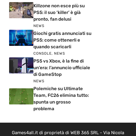
Killzone non esce più su
PS5: il suo ‘killer’ è già
pronto, fan delusi
NEWS
Giochi gratis annunciati su
PS5: come ottenerli e
quando scaricarli
CONSOLE
,
NEWS
PS5 vs Xbox, è la fine di
un’era: l’annuncio ufficiale
di GameStop
NEWS
Polemiche su Ultimate
Team, FC26 elimina tutto:
spunta un grosso
problema
Games4all.it di proprietà di WEB 365 SRL - Via Nicola