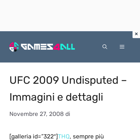
Vai
al
Menu
contenuto
UFC 2009 Undisputed –
Immagini e dettagli
Novembre 27, 2008
di
[galleria id=”322″]
THQ
, sempre più