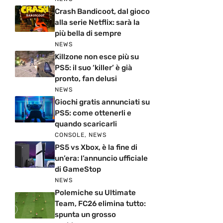
Crash Bandicoot, dal gioco
alla serie Netflix: sarà la
più bella di sempre
NEWS
Killzone non esce più su
PS5: il suo ‘killer’ è già
pronto, fan delusi
NEWS
Giochi gratis annunciati su
PS5: come ottenerli e
quando scaricarli
CONSOLE
,
NEWS
PS5 vs Xbox, è la fine di
un’era: l’annuncio ufficiale
di GameStop
NEWS
Polemiche su Ultimate
Team, FC26 elimina tutto:
spunta un grosso