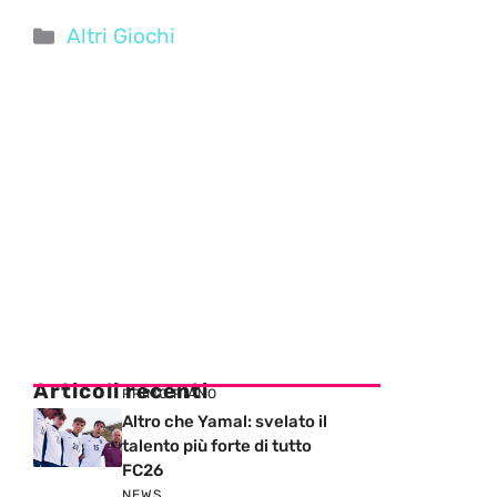
Categorie
Altri Giochi
Articoli recenti
PRIMO PIANO
Altro che Yamal: svelato il
talento più forte di tutto
FC26
NEWS